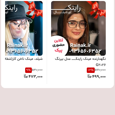
نگهدارنده عینک راینکــــــــ مدل بیرنگ
شیلد، عینک ناخن کار(شفاف)
G2026
520,000
570,000
9
%
12
%
473,000
499,000