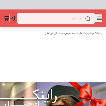
راینک
/
هولدرعینک راینک مخصوص عینک اپراتور لیزر