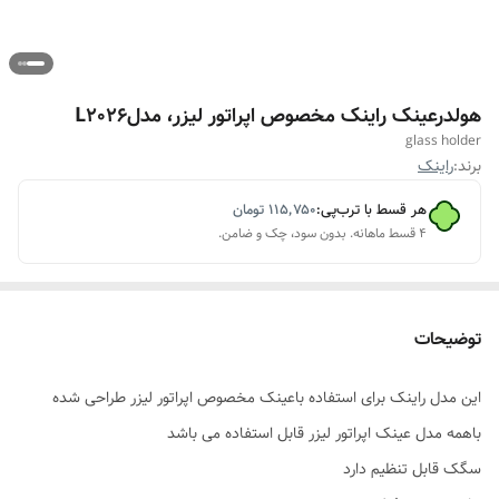
هولدرعینک راینک مخصوص اپراتور لیزر، مدلL2026
glass holder
برند:
راینک
هر قسط با ترب‌پی:
۱۱۵٬۷۵۰
تومان
۴ قسط ماهانه. بدون سود، چک و ضامن.
توضیحات
این مدل راینک برای استفاده باعینک مخصوص اپراتور لیزر طراحی شده
باهمه مدل عینک اپراتور لیزر قابل استفاده می باشد
سگک قابل تنظیم دارد