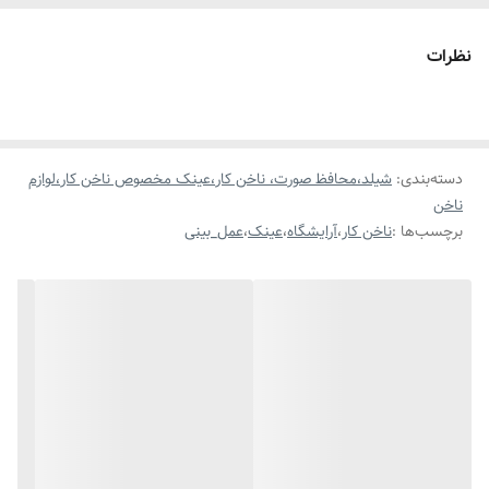
نظرات
دسته‌بندی
:
شیلد،محافظ صورت، ناخن کار،عینک مخصوص ناخن کار،لوازم
ناخن
برچسب‌ها :
ناخن کار
،
آرایشگاه
،
عینک
،
عمل_بینی