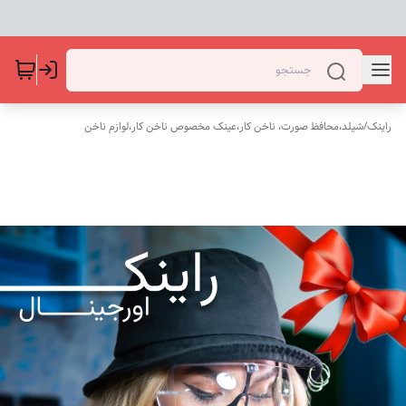
راینک
/
شیلد،محافظ صورت، ناخن کار،عینک مخصوص ناخن کار،لوازم ناخن