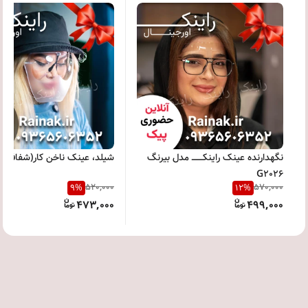
نگهدارنده عینک راینکــــــــ مدل بیرنگ
شیلد، عینک ناخن کار(شفاف)
G2026
520,000
570,000
9
%
12
%
473,000
499,000