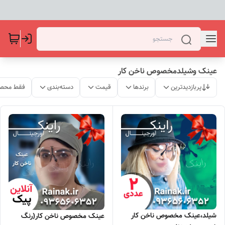
عینک وشیلدمخصوص ناخن کار
پربازدیدترین
برندها
قیمت
دسته‌بندی
فقط محصو
شیلد،عینک مخصوص ناخن کار
عینک مخصوص ناخن کار(رنگ