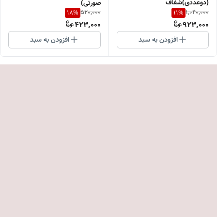
(دوعددی)شفاف
صورتی)
520,000
1,040,000
18
%
11
%
423,000
923,000
افزودن به سبد
افزودن به سبد