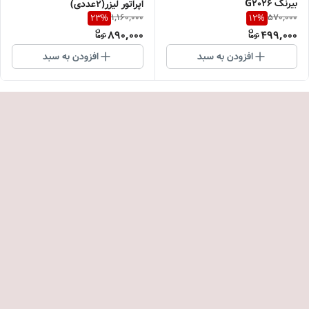
بیرنگ G2026
اپراتور لیزر(۲عددی)
1,160,000
570,000
23
%
12
%
890,000
499,000
افزودن به سبد
افزودن به سبد