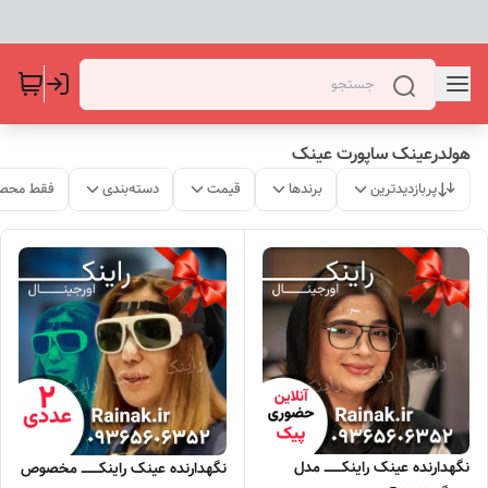
هولدرعینک ساپورت عینک
پربازدیدترین
برندها
قیمت
دسته‌بندی
فقط محصو
نگهدارنده عینک راینکــــــــ مدل
نگهدارنده عینک راینکــــــــ مخصوص