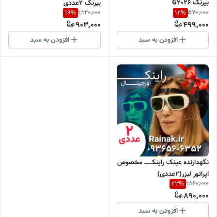
بیرنگ G2026
بیرنگ 2عددی
1,120,000
570,000
19
%
12
%
903,000
499,000
افزودن به سبد
افزودن به سبد
نگهدارنده عینک راینکــــــــ مخصوص
اپراتور لیزر(۲عددی)
1,160,000
23
%
890,000
افزودن به سبد